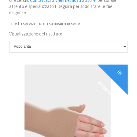
che cerchi,
Contattaci o Vieni nel nostro Store
, personale
attento e specializzato ti seguirà per soddisfare le tue
esigenze.
I nostri servizi: Tutori su misura in sede.
Visualizzazione del risultato
I
N
F
F
E
R
T
A
O
!