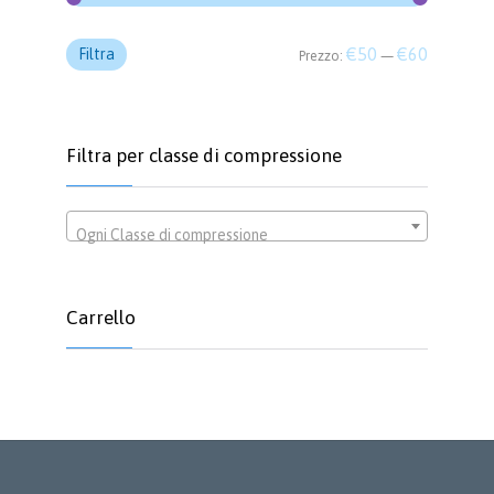
Prezzo
Prezzo
€50
€60
Filtra
Prezzo:
—
Min
Max
Filtra per classe di compressione
Ogni Classe di compressione
Carrello