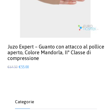
Juzo Expert – Guanto con attacco al pollice
aperto, Colore Mandorla, II° Classe di
compressione
Il
Il
€
64.50
€
55.00
prezzo
prezzo
Questo
prodotto
originale
attuale
ha
era:
è:
più
€64.50.
€55.00.
varianti.
Le
Categorie
opzioni
possono
essere