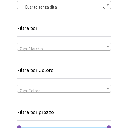
scelte
Guanto senza dita
×
nella
pagina
del
Filtra per
prodotto
Ogni Marchio
Filtra per Colore
Ogni Colore
Filtra per prezzo