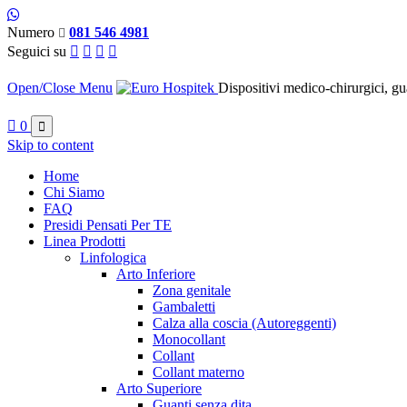
Numero
081 546 4981

Seguici su




Open/Close Menu
Dispositivi medico-chirurgici, gu

0

Skip to content
Home
Chi Siamo
FAQ
Presidi Pensati Per TE
Linea Prodotti
Linfologica
Arto Inferiore
Zona genitale
Gambaletti
Calza alla coscia (Autoreggenti)
Monocollant
Collant
Collant materno
Arto Superiore
Guanti senza dita