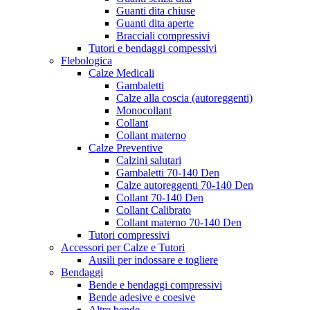
Guanti dita chiuse
Guanti dita aperte
Bracciali compressivi
Tutori e bendaggi compessivi
Flebologica
Calze Medicali
Gambaletti
Calze alla coscia (autoreggenti)
Monocollant
Collant
Collant materno
Calze Preventive
Calzini salutari
Gambaletti 70-140 Den
Calze autoreggenti 70-140 Den
Collant 70-140 Den
Collant Calibrato
Collant materno 70-140 Den
Tutori compressivi
Accessori per Calze e Tutori
Ausili per indossare e togliere
Bendaggi
Bende e bendaggi compressivi
Bende adesive e coesive
Altre bende