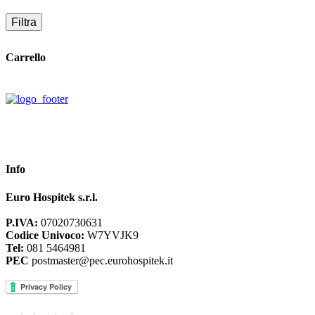
Filtra
Carrello
Info
Euro Hospitek s.r.l.
P.IVA:
07020730631
Codice Univoco:
W7YVJK9
Tel:
081 5464981
PEC
postmaster@pec.eurohospitek.it