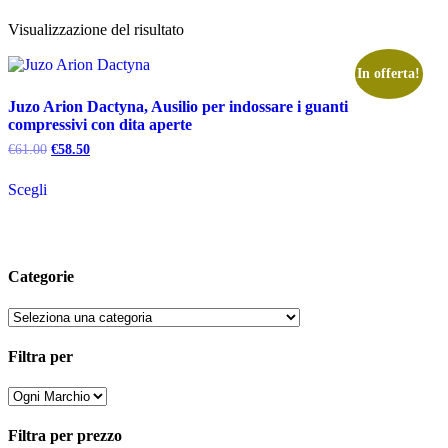
Visualizzazione del risultato
In offerta!
Juzo Arion Dactyna, Ausilio per indossare i guanti
compressivi con dita aperte
Il
Il
€
61.00
€
58.50
prezzo
prezzo
Questo
originale
attuale
Scegli
prodotto
era:
è:
ha
€61.00.
€58.50.
più
varianti.
Le
Categorie
opzioni
possono
essere
scelte
nella
Filtra per
pagina
del
prodotto
Filtra per prezzo