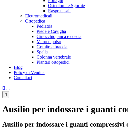
Portaghi
Osteotomi e Sgorbie
Raspe nasali
Elettromedicali
Ortopedica
Pediatria
Piede e Caviglia
Ginocchio, anca e coscia
Mano e polso
Gomito e braccia
Spalla
Colonna vertebrale
Plantari ortopedici
Blog
Policy di Vendita
Contattaci

...

Ausilio per indossare i guanti c
Ausilio per indossare i guanti compressivi 