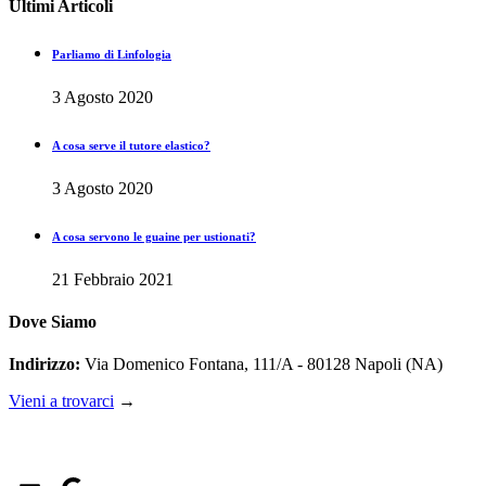
Ultimi Articoli
Parliamo di Linfologia
3 Agosto 2020
A cosa serve il tutore elastico?
3 Agosto 2020
A cosa servono le guaine per ustionati?
21 Febbraio 2021
Dove Siamo
Indirizzo:
Via Domenico Fontana, 111/A - 80128 Napoli (NA)
Vieni a trovarci
→
Seguici sui nostri social