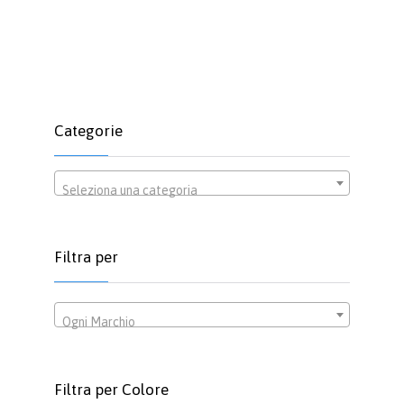
Questo
prodotto
ha
più
varianti.
Le
opzioni
Categorie
possono
essere
scelte
Seleziona una categoria
nella
pagina
del
prodotto
Filtra per
Ogni Marchio
Filtra per Colore