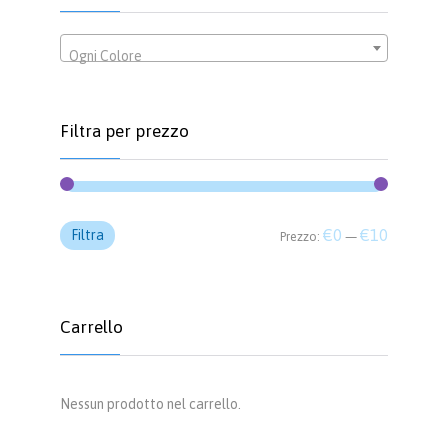
Ogni Colore
Filtra per prezzo
Prezzo
Prezzo
€0
€10
Filtra
Prezzo:
—
Min
Max
Carrello
Nessun prodotto nel carrello.