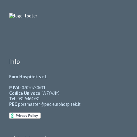
Info
Euro Hospitek s.r.l.
P.IVA:
07020730631
Codice Univoco:
W7YVJK9
Tel:
081 5464981
PEC
postmaster@pec.eurohospitek.it