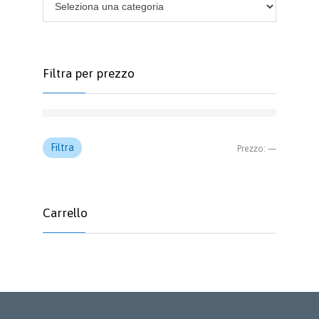
nella
pagina
del
prodotto
Filtra per prezzo
Prezzo
Prezzo
Filtra
Prezzo:
—
Min
Max
Carrello