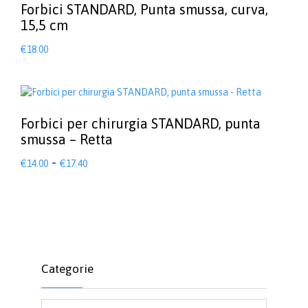
Forbici STANDARD, Punta smussa, curva,
15,5 cm
€
18.00
Forbici per chirurgia STANDARD, punta
smussa – Retta
Fascia
-
€
14.00
€
17.40
di
Questo
prodotto
prezzo:
ha
da
più
€14.00
varianti.
a
Le
€17.40
opzioni
Categorie
possono
essere
scelte