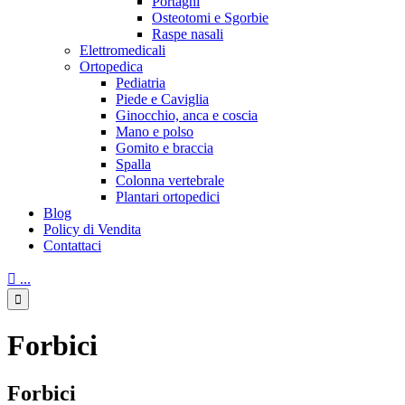
Portaghi
Osteotomi e Sgorbie
Raspe nasali
Elettromedicali
Ortopedica
Pediatria
Piede e Caviglia
Ginocchio, anca e coscia
Mano e polso
Gomito e braccia
Spalla
Colonna vertebrale
Plantari ortopedici
Blog
Policy di Vendita
Contattaci

...

Forbici
Forbici