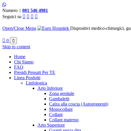
Numero
081 546 4981

Seguici su




Open/Close Menu
Dispositivi medico-chirurgici, gu

0

Skip to content
Home
Chi Siamo
FAQ
Presidi Pensati Per TE
Linea Prodotti
Linfologica
Arto Inferiore
Zona genitale
Gambaletti
Calza alla coscia (Autoreggenti)
Monocollant
Collant
Collant materno
Arto Superiore
Guanti senza dita