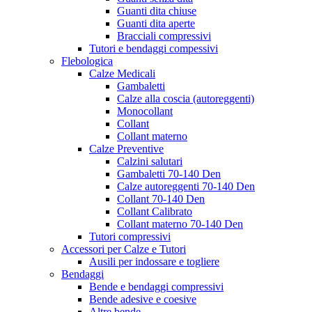
Guanti dita chiuse
Guanti dita aperte
Bracciali compressivi
Tutori e bendaggi compessivi
Flebologica
Calze Medicali
Gambaletti
Calze alla coscia (autoreggenti)
Monocollant
Collant
Collant materno
Calze Preventive
Calzini salutari
Gambaletti 70-140 Den
Calze autoreggenti 70-140 Den
Collant 70-140 Den
Collant Calibrato
Collant materno 70-140 Den
Tutori compressivi
Accessori per Calze e Tutori
Ausili per indossare e togliere
Bendaggi
Bende e bendaggi compressivi
Bende adesive e coesive
Altre bende