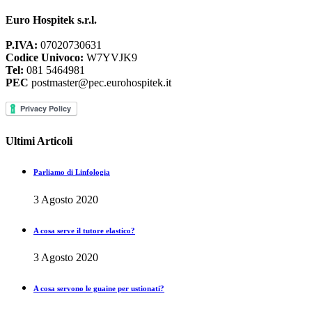
Euro Hospitek s.r.l.
P.IVA:
07020730631
Codice Univoco:
W7YVJK9
Tel:
081 5464981
PEC
postmaster@pec.eurohospitek.it
Ultimi Articoli
Parliamo di Linfologia
3 Agosto 2020
A cosa serve il tutore elastico?
3 Agosto 2020
A cosa servono le guaine per ustionati?