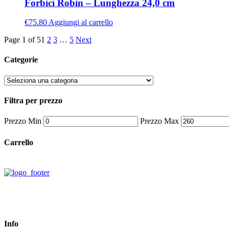
Forbici Robin – Lunghezza 24,0 cm
€
75.80
Aggiungi al carrello
Page 1 of 5
1
2
3
…
5
Next
Categorie
Filtra per prezzo
Prezzo Min
Prezzo Max
Carrello
Info