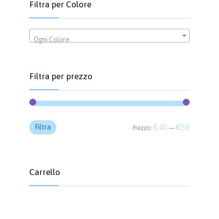
Filtra per Colore
Ogni Colore
Filtra per prezzo
Prezzo
Prezzo
€40
€50
Filtra
Prezzo:
—
Min
Max
Carrello