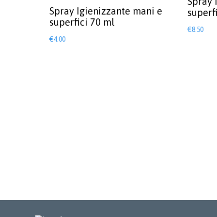
Spray 
Spray Igienizzante mani e
superf
superfici 70 ml
€
8.50
€
4.00