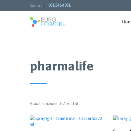
081 546 4981

Numero
Ho
pharmalife
Popolarità
Visualizzazione di 2 risultati