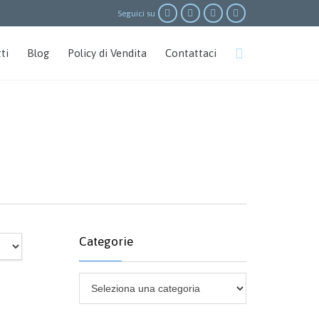




Seguici su
Skip

ti
Blog
Policy di Vendita
Contattaci
to
content
Categorie