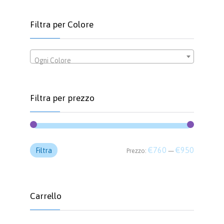
Filtra per Colore
Ogni Colore
Filtra per prezzo
Prezzo
Prezzo
€760
€950
Filtra
Prezzo:
—
Min
Max
Carrello