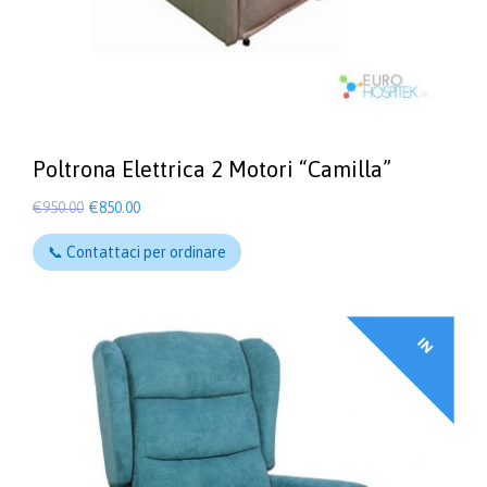
Poltrona Elettrica 2 Motori “Camilla”
Il
Il
€
950.00
€
850.00
prezzo
prezzo
Questo
originale
attuale
prodotto
📞 Contattaci per ordinare
ha
era:
è:
più
€950.00.
€850.00.
varianti.
Le
I
N
F
F
E
R
T
A
opzioni
O
!
possono
essere
scelte
nella
pagina