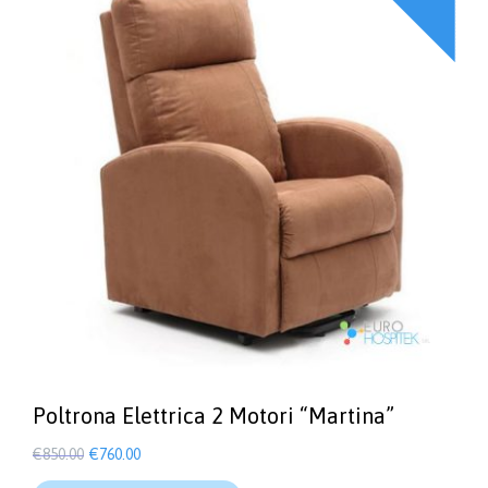
O
!
Poltrona Elettrica 2 Motori “Martina”
Il
Il
€
850.00
€
760.00
prezzo
prezzo
Questo