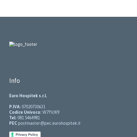
Info
Euro Hospitek s.r.l.
P.IVA:
07020730631
Codice Univoco:
W7YVJK9
Tel:
081 5464981
PEC
postmaster@pec.eurohospitek.it