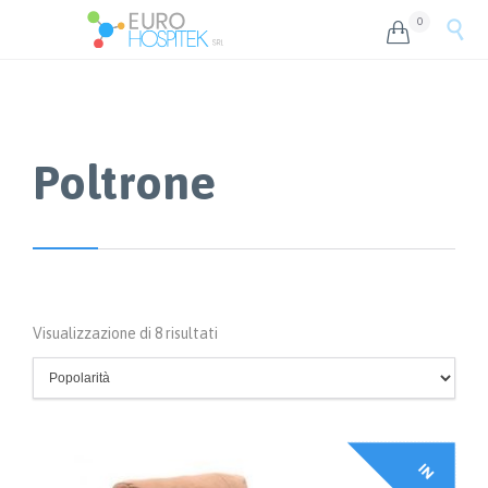
0


Poltrone
Popolarità
Visualizzazione di 8 risultati
I
N
F
F
E
R
T
A