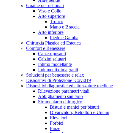
Altre bende
Guaine per ustionati
Viso e Collo
Arto superiore
Tronco
Mano e Braccia
Arto inferiore
Piede e Gamba
Chirurgia Plastica ed Estetica
Comfort e Benessere
Calze riposanti
Calzini salutari
Intimo modellante
Indumenti dimagranti
Soluzioni per benessere e relax
Dispositivi di Protezione_Covid19
Dispositivi diagnostici ed attrezzature mediche
Rilevazione parametri vitali
Abbigliamento sanitario
Strumentario chirurgico
Bisturi e manici per bisturi
Divaricatori, Retrattori e Uncini
Elevatori
Forbici
Pinze