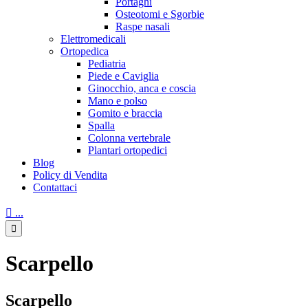
Portaghi
Osteotomi e Sgorbie
Raspe nasali
Elettromedicali
Ortopedica
Pediatria
Piede e Caviglia
Ginocchio, anca e coscia
Mano e polso
Gomito e braccia
Spalla
Colonna vertebrale
Plantari ortopedici
Blog
Policy di Vendita
Contattaci

...

Scarpello
Scarpello