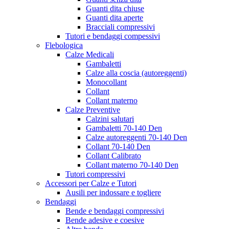
Guanti dita chiuse
Guanti dita aperte
Bracciali compressivi
Tutori e bendaggi compessivi
Flebologica
Calze Medicali
Gambaletti
Calze alla coscia (autoreggenti)
Monocollant
Collant
Collant materno
Calze Preventive
Calzini salutari
Gambaletti 70-140 Den
Calze autoreggenti 70-140 Den
Collant 70-140 Den
Collant Calibrato
Collant materno 70-140 Den
Tutori compressivi
Accessori per Calze e Tutori
Ausili per indossare e togliere
Bendaggi
Bende e bendaggi compressivi
Bende adesive e coesive