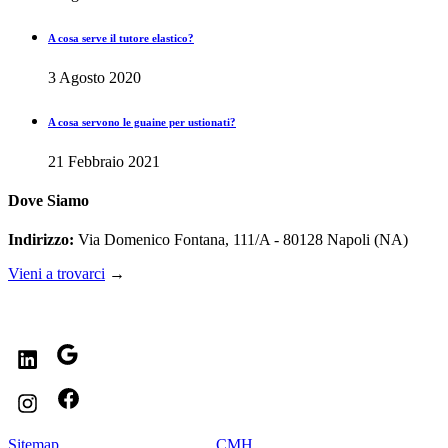
A cosa serve il tutore elastico?
3 Agosto 2020
A cosa servono le guaine per ustionati?
21 Febbraio 2021
Dove Siamo
Indirizzo:
Via Domenico Fontana, 111/A - 80128 Napoli (NA)
Vieni a trovarci
→
Seguici sui nostri social
LinkedIn
Google
Instagram
Facebook
Sitemap
- © 2020 - Powered By
CMH