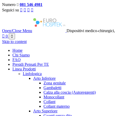
Numero
081 546 4981

Seguici su




Open/Close Menu
Dispositivi medico-chirurgici,

0

Skip to content
Home
Chi Siamo
FAQ
Presidi Pensati Per TE
Linea Prodotti
Linfologica
Arto Inferiore
Zona genitale
Gambaletti
Calza alla coscia (Autoreggenti)
Monocollant
Collant
Collant materno
Arto Superiore
Guanti senza dita