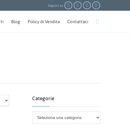




Seguici su
Skip

ti
Blog
Policy di Vendita
Contattaci
to
content
Categorie