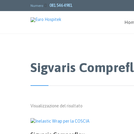
081 546 4981

Numero
Ho
Sigvaris Compref
Visualizzazione del risultato