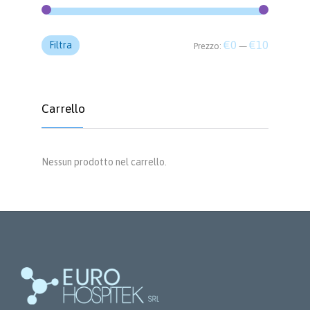
Prezzo
Prezzo
€0
€10
Filtra
Prezzo:
—
Min
Max
Carrello
Nessun prodotto nel carrello.