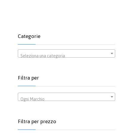
prodotto
prezzo:
ha
da
più
€2.50
varianti.
a
Le
€4.20
opzioni
Categorie
possono
essere
scelte
Seleziona una categoria
nella
pagina
del
prodotto
Filtra per
Ogni Marchio
Filtra per prezzo