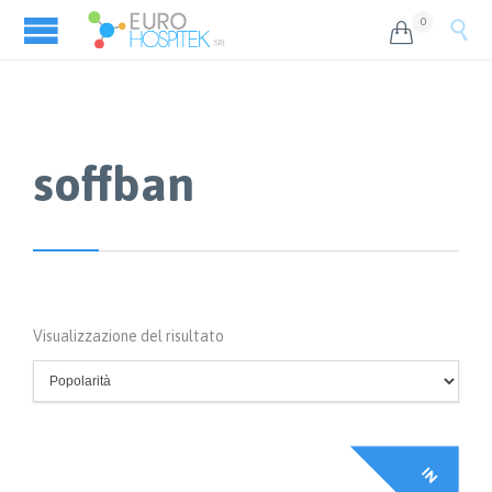
0


soffban
Visualizzazione del risultato
I
N
F
F
E
R
T
A