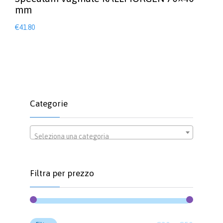
mm
€
41.80
Categorie
Seleziona una categoria
Filtra per prezzo
Prezzo
Prezzo