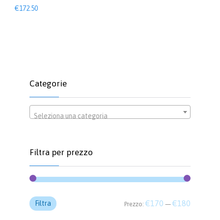
€
172.50
Categorie
Seleziona una categoria
Filtra per prezzo
Prezzo
Prezzo
€170
€180
Filtra
Prezzo:
—
Min
Max