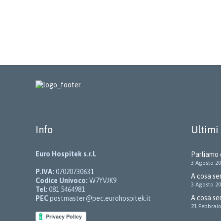
Info
Ultimi 
Euro Hospitek s.r.l.
Parliamo 
3 Agosto 2
P.IVA:
07020730631
A cosa ser
Codice Univoco:
W7YVJK9
3 Agosto 2
Tel:
081 5464981
A cosa se
PEC
postmaster@pec.eurohospitek.it
21 Febbrai