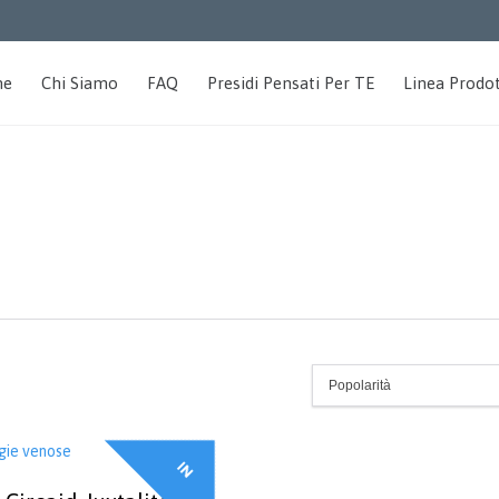
me
Chi Siamo
FAQ
Presidi Pensati Per TE
Linea Prodot
I
N
F
F
E
R
T
A