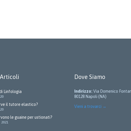
Articoli
Dove Siamo
Indirizzo:
Via Domenico Fontan
di Linfologia
80128 Napoli (NA)
020
ve il tutore elastico?
Vieni a trovarci
→
020
rvono le guaine per ustionati?
o 2021