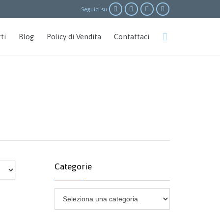




Seguici su
Skip

ti
Blog
Policy di Vendita
Contattaci
to
content
Categorie