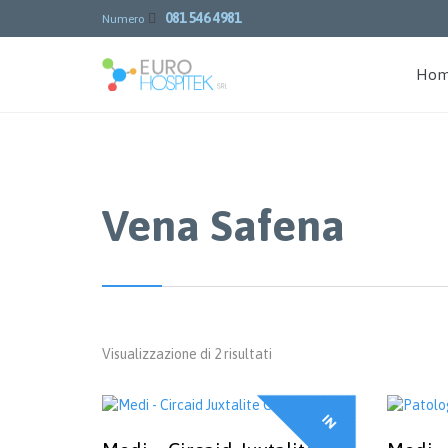
081 546 4981

Numero
Ho
Vena Safena
Visualizzazione di 2 risultati
Popolarità
I
N
F
F
E
R
T
A