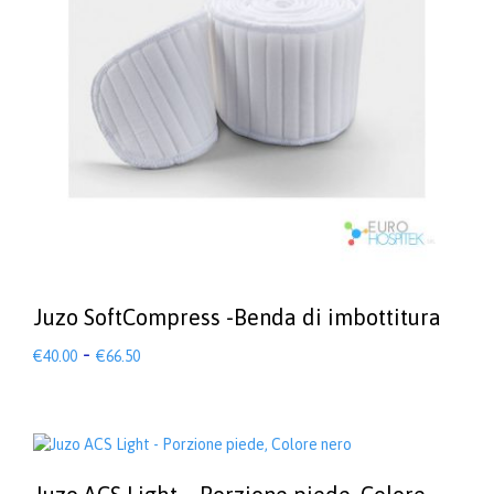
Juzo SoftCompress -Benda di imbottitura
Fascia
-
€
40.00
€
66.50
di
Questo
prodotto
prezzo:
ha
da
più
€40.00
varianti.
a
Le