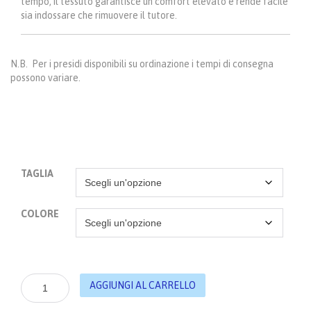
tempo, il tessuto garantisce un comfort elevato e rende facile
sia indossare che rimuovere il tutore.
N.B. Per i presidi disponibili su ordinazione i tempi di consegna
possono variare.
TAGLIA
COLORE
Juzo
AGGIUNGI AL CARRELLO
Classic
Seamless