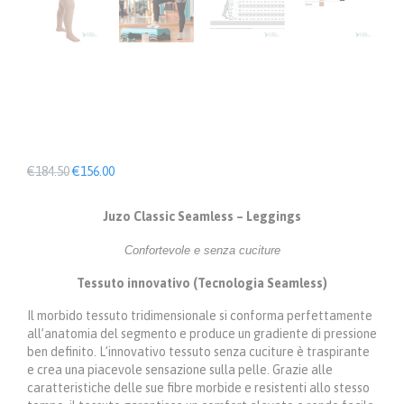
Il
Il
€
184.50
€
156.00
prezzo
prezzo
originale
attuale
Juzo Classic Seamless – Leggings
era:
è:
€184.50.
€156.00.
Confortevole e senza cuciture
Tessuto innovativo (Tecnologia Seamless)
Il morbido tessuto tridimensionale si conforma perfettamente
all’anatomia del segmento e produce un gradiente di pressione
ben definito. L’innovativo tessuto senza cuciture è traspirante
e crea una piacevole sensazione sulla pelle. Grazie alle
caratteristiche delle sue fibre morbide e resistenti allo stesso