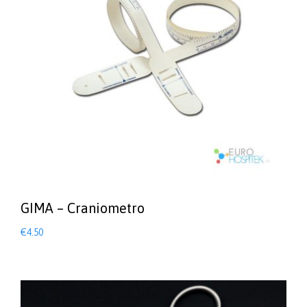
GIMA – Craniometro
€
4.50