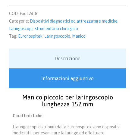
quantità
COD:
Fod12818
Categorie:
Dispositivi diagnostici ed attrezzature mediche
,
Laringoscopi
,
Strumentario chirurgico
Tag:
Eurohospitek
,
Laringoscopio
,
Manico
Descrizione
Informazioni aggiuntive
Manico piccolo per laringoscopio
lunghezza 152 mm
Caratteristiche:
I laringoscopi distribuiti dalla Eurohospitek sono dispositivi
medici utili per esaminare la laringe ed effettuare