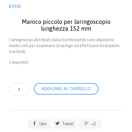
€
39.00
Manico piccolo per laringoscopio
lunghezza 152 mm
I laringoscopi distribuiti dalla Eurohospitek sono dispositivi
medici utili per esaminare la laringe ed effettuare intubazioni
tracheali.
3 disponibili
Manico
AGGIUNGI AL CARRELLO
piccolo
per
laringoscopio
-
lunghezza
152



Like
Tweet
+1
mm