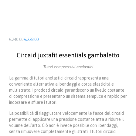
Il
Il
€
240.00
€
228.00
prezzo
prezzo
originale
attuale
Circaid juxtafit essentials gambaletto
era:
è:
€240.00.
€228.00.
Tutori compressivi anelastici
La gamma di tutori anelastici circaid rappresenta una
conveniente alternativa ai bendaggi a corta elasticità e
multistrato. I prodotti circaid garantiscono un livello costante
di compressione e presentano un sistema semplice e rapido per
indossare e sfilare i tutori.
La possibilità di riaggiustare velocemente le fasce del circaid
permette di applicare una pressione costante atta a ridurre il
volume dell’arto. Ciò non è invece possibile con i bendaggi,
senza rimuovere completamente gli strati. I tutori circaid