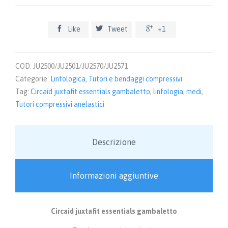
essentials
Gambaletto
quantità



Like
Tweet
+1
COD:
JU2500/JU2501/JU2570/JU2571
Categorie:
Linfologica
,
Tutori e bendaggi compressivi
Tag:
Circaid juxtafit essentials gambaletto
,
linfologia
,
medi
,
Tutori compressivi anelastici
Descrizione
Informazioni aggiuntive
Circaid juxtafit essentials gambaletto