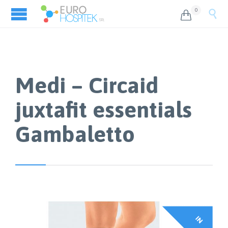
0


Medi – Circaid
juxtafit essentials
Gambaletto
I
N
F
F
E
R
T
A