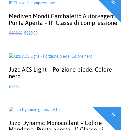
I
N
F
F
E
R
T
A
O
!
Mediven Mondi Gambaletto Autoreggente
Punta Aperta – II° Classe di compressione
Il
Il
€
135.00
€
128.00
prezzo
prezzo
Questo
prodotto
originale
attuale
ha
era:
è:
più
€135.00.
€128.00.
varianti.
Le
Juzo ACS Light – Porzione piede, Colore
opzioni
nero
possono
essere
€
86.00
scelte
Questo
nella
prodotto
pagina
ha
del
più
I
N
F
F
E
R
T
A
prodotto
varianti.
Le
Juzo Dynamic Monocollant – Colore
O
!
opzioni
Mandorla, Punta aperta, II° Classe di