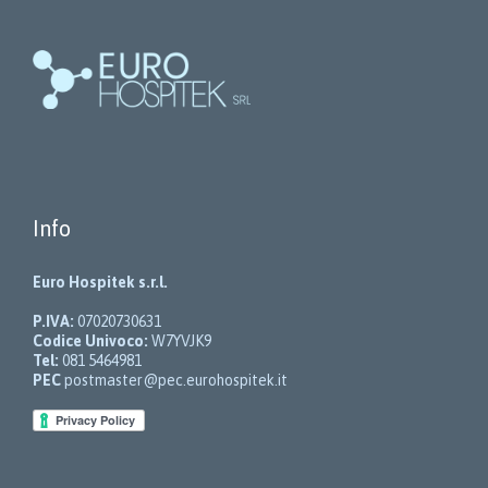
essere
scelte
nella
pagina
del
prodotto
Info
Euro Hospitek s.r.l.
P.IVA:
07020730631
Codice Univoco:
W7YVJK9
Tel:
081 5464981
PEC
postmaster@pec.eurohospitek.it