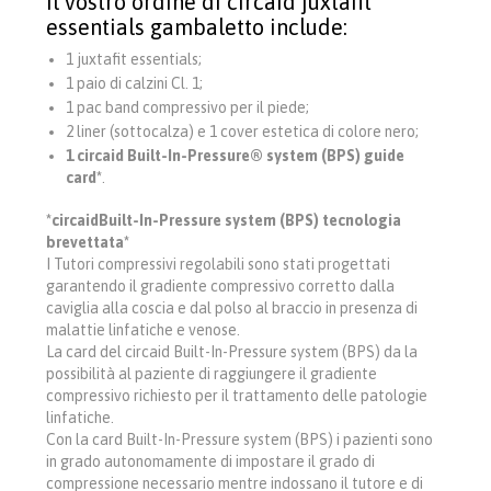
Il vostro ordine di circaid juxtafit
essentials gambaletto include:
1 juxtafit essentials;
1 paio di calzini Cl. 1;
1 pac band compressivo per il piede;
2 liner (sottocalza) e 1 cover estetica di colore nero;
1 circaid Built-In-Pressure® system (BPS) guide
card*
.
*circaidBuilt-In-Pressure system (BPS) tecnologia
brevettata*
I Tutori compressivi regolabili sono stati progettati
garantendo il gradiente compressivo corretto dalla
caviglia alla coscia e dal polso al braccio in presenza di
malattie linfatiche e venose.
La card del circaid Built-In-Pressure system (BPS) da la
possibilità al paziente di raggiungere il gradiente
compressivo richiesto per il trattamento delle patologie
linfatiche.
Con la card Built-In-Pressure system (BPS) i pazienti sono
in grado autonomamente di impostare il grado di
compressione necessario mentre indossano il tutore e di