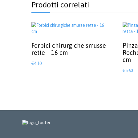
Prodotti correlati
Forbici chirurgiche smusse
Pinza
rette – 16 cm
Roche
cm
€
4.10
€
5.60