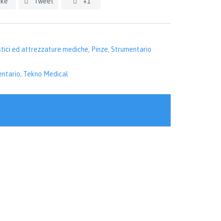
ike
Tweet
+1


stici ed attrezzature mediche
,
Pinze
,
Strumentario
ntario
,
Tekno Medical