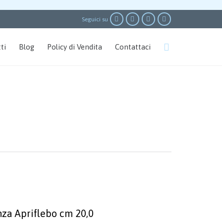




Seguici su
Skip

ti
Blog
Policy di Vendita
Contattaci
to
content
nza Apriflebo cm 20,0