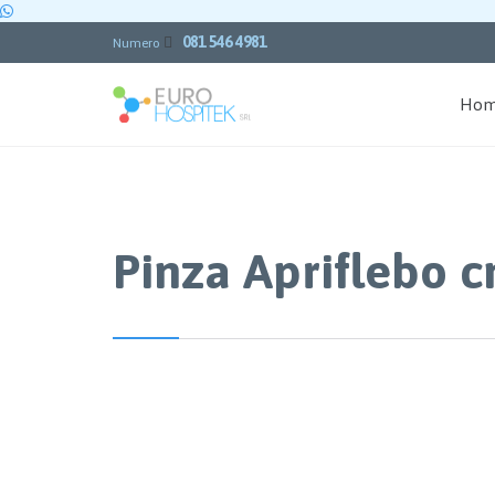
081 546 4981

Numero
Ho
Pinza Apriflebo c