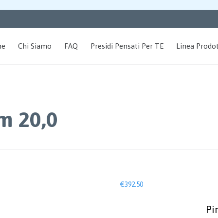
me
Chi Siamo
FAQ
Presidi Pensati Per TE
Linea Prodot
m 20,0
€
392.50
Pi