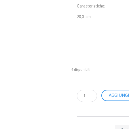
Caratteristiche:
20,0 cm
4 disponibili
Pinza
AGGIUNGI
Apriflebo
cm
20,0
quantità