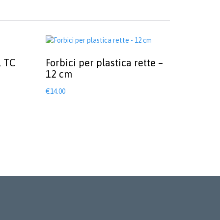
, TC
Forbici per plastica rette –
12 cm
€
14.00