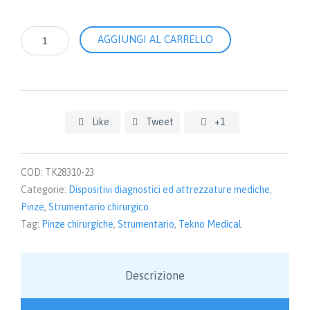
Pinza
AGGIUNGI AL CARRELLO
DOYEN
per
intestino
e
stomaco
-
Like
Tweet
+1



Retta
23,0
cm
quantità
COD:
TK28310-23
Categorie:
Dispositivi diagnostici ed attrezzature mediche
,
Pinze
,
Strumentario chirurgico
Tag:
Pinze chirurgiche
,
Strumentario
,
Tekno Medical
Descrizione