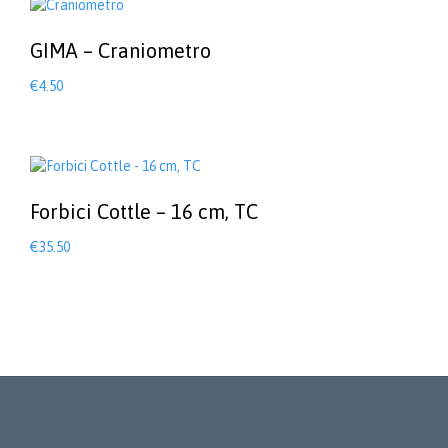
GIMA – Craniometro
€
4.50
Forbici Cottle – 16 cm, TC
€
35.50