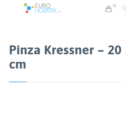
0


Pinza Kressner – 20
cm