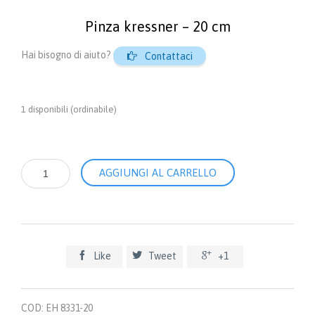
Pinza kressner – 20 cm
Hai bisogno di aiuto?

Contattaci
1 disponibili (ordinabile)
Pinza
AGGIUNGI AL CARRELLO
Kressner
-
20
cm
quantità



Like
Tweet
+1
COD:
EH 8331-20