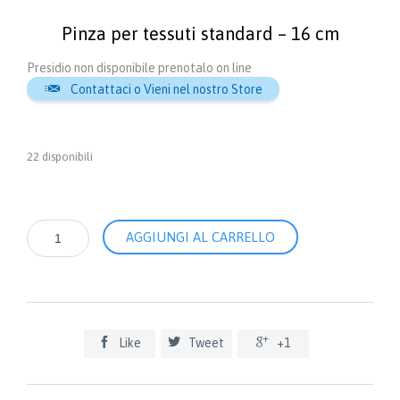
Pinza per tessuti standard – 16 cm
Presidio non disponibile prenotalo on line

Contattaci o Vieni nel nostro Store
22 disponibili
Pinza
AGGIUNGI AL CARRELLO
per
tessuti
standard
-
16
cm



Like
Tweet
+1
quantità