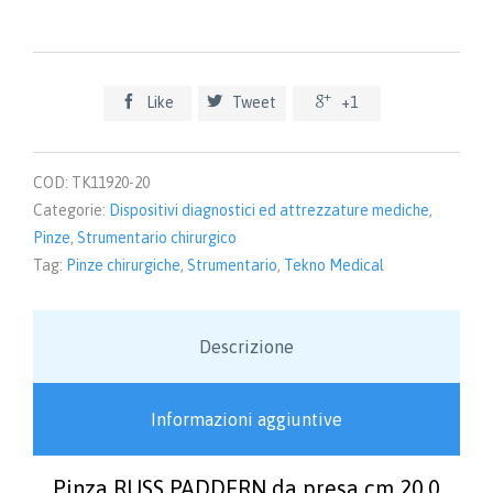
PADDERN
da
presa
cm
20,0



Like
Tweet
+1
quantità
COD:
TK11920-20
Categorie:
Dispositivi diagnostici ed attrezzature mediche
,
Pinze
,
Strumentario chirurgico
Tag:
Pinze chirurgiche
,
Strumentario
,
Tekno Medical
Descrizione
Informazioni aggiuntive
Pinza RUSS PADDERN da presa cm 20,0