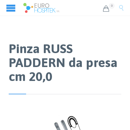
0


Pinza RUSS
PADDERN da presa
cm 20,0