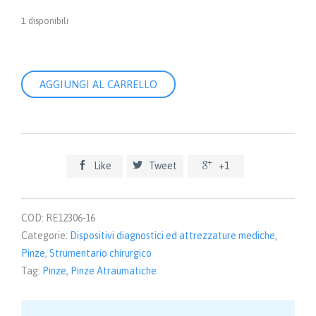
1 disponibili
Pinza
AGGIUNGI AL CARRELLO
tipo
De
Bakey
-
Retta
1,5



Like
Tweet
+1
mm
16,0
cm
COD:
RE12306-16
quantità
Categorie:
Dispositivi diagnostici ed attrezzature mediche
,
Pinze
,
Strumentario chirurgico
Tag:
Pinze
,
Pinze Atraumatiche