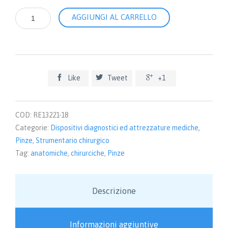
Pinze
AGGIUNGI AL CARRELLO
HALSTED-
MOSQUITO,
punta
curva
18,0
cm



Like
Tweet
+1
quantità
COD:
RE13221-18
Categorie:
Dispositivi diagnostici ed attrezzature mediche
,
Pinze
,
Strumentario chirurgico
Tag:
anatomiche
,
chirurciche
,
Pinze
Descrizione
Informazioni aggiuntive