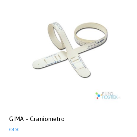
GIMA – Craniometro
€
4.50