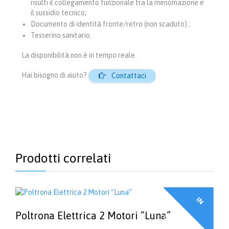
risulti il collegamento funzionale tra la menomazione e
il sussidio tecnico;
Documento di identità fronte/retro (non scaduto) ;
Tesserino sanitario.
La disponibilità non è in tempo reale.
Hai bisogno di aiuto?

Contattaci
Prodotti correlati
I
N
F
F
E
R
T
A
Poltrona Elettrica 2 Motori “Luna”
O
!