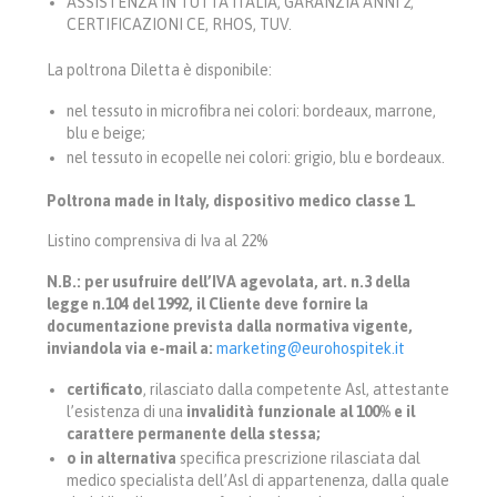
ASSISTENZA IN TUTTA ITALIA, GARANZIA ANNI 2,
CERTIFICAZIONI CE, RHOS, TUV.
La poltrona Diletta è disponibile:
nel tessuto in microfibra nei colori: bordeaux, marrone,
blu e beige;
nel tessuto in ecopelle nei colori: grigio, blu e bordeaux.
Poltrona made in Italy, dispositivo medico classe 1.
Listino comprensiva di Iva al 22%
N.B.: per usufruire dell’IVA agevolata, art. n.3 della
legge n.104 del 1992, il Cliente deve fornire la
documentazione prevista dalla normativa vigente,
inviandola via e-mail a:
marketing@eurohospitek.it
certificato
, rilasciato dalla competente Asl, attestante
l’esistenza di una
invalidità funzionale al 100% e il
carattere permanente della stessa;
o in alternativa
specifica prescrizione rilasciata dal
medico specialista dell’Asl di appartenenza, dalla quale