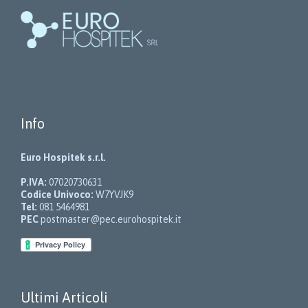
del
prodotto
Info
Euro Hospitek s.r.l.
P.IVA:
07020730631
Codice Univoco:
W7YVJK9
Tel:
081 5464981
PEC
postmaster@pec.eurohospitek.it
Ultimi Articoli