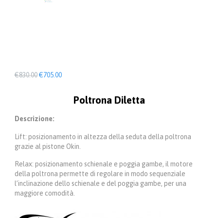
Il
Il
€
830.00
€
705.00
prezzo
prezzo
originale
attuale
Poltrona Diletta
era:
è:
€830.00.
€705.00.
Descrizione:
Lift: posizionamento in altezza della seduta della poltrona
grazie al pistone Okin.
Relax: posizionamento schienale e poggia gambe, il motore
della poltrona permette di regolare in modo sequenziale
l’inclinazione dello schienale e del poggia gambe, per una
maggiore comodità.