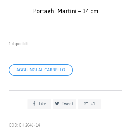
Portaghi Martini – 14 cm
1 disponibili
Portaghi
AGGIUNGI AL CARRELLO
Martini
-
14
cm,
TC
quantità



Like
Tweet
+1
COD:
EH 2046- 14