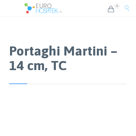
0


Portaghi Martini –
14 cm, TC