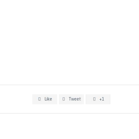
Like
Tweet
+1


