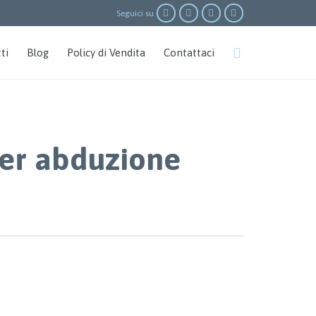




Seguici su
Skip

ti
Blog
Policy di Vendita
Contattaci
to
content
per abduzione