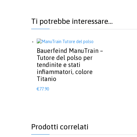
Ti potrebbe interessare…
Bauerfeind ManuTrain –
Tutore del polso per
tendinite e stati
infiammatori, colore
Titanio
Questo
€
77.90
prodotto
ha
più
varianti.
Le
opzioni
Prodotti correlati
possono
essere