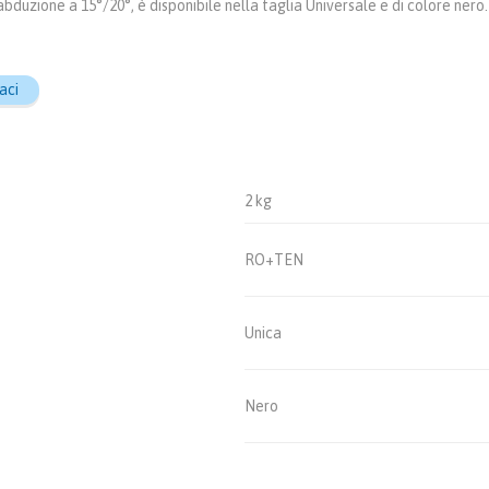
bduzione a 15°/20°, è disponibile nella taglia Universale e di colore nero.
aci
2 kg
RO+TEN
Unica
Nero