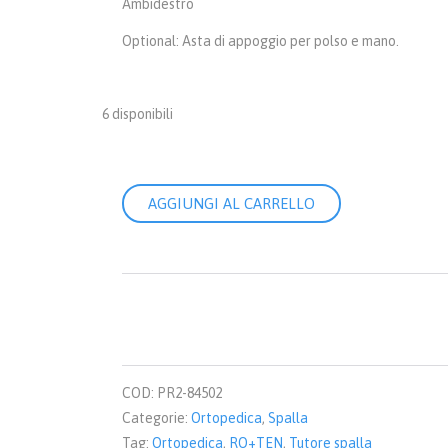
Ambidestro
Optional: Asta di appoggio per polso e mano.
6 disponibili
RO+TEN
AGGIUNGI AL CARRELLO
-
Softab
20°,
Tutore
a
cuscino
per
abduzione
spalla,
COD:
PR2-84502
Taglia
universale
Categorie:
Ortopedica
,
Spalla
quantità
Tag:
Ortopedica
,
RO+TEN
,
Tutore spalla