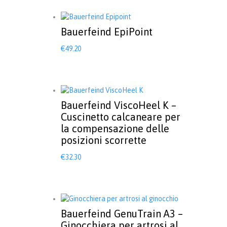
scelte
nella
pagina
Bauerfeind EpiPoint
del
€
49.20
prodotto
Bauerfeind ViscoHeel K –
Cuscinetto calcaneare per
la compensazione delle
posizioni scorrette
Questo
€
32.30
prodotto
ha
più
varianti.
Le
Bauerfeind GenuTrain A3 –
opzioni
Ginocchiera per artrosi al
possono