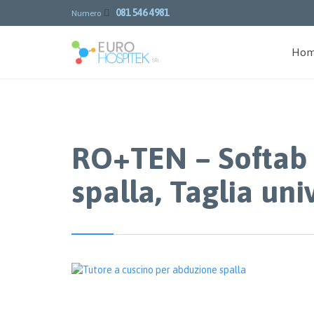
081 546 4981

Numero
Ho
RO+TEN – Softab 
spalla, Taglia uni