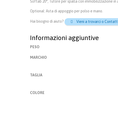
Softab 20°, Tutore per spalla con immobilizzazione in a
Optional: Asta di appoggio per polso e mano.
Hai bisogno di aiuto?
Vieni a trovarci o Contatt

Informazioni aggiuntive
PESO
MARCHIO
TAGLIA
COLORE