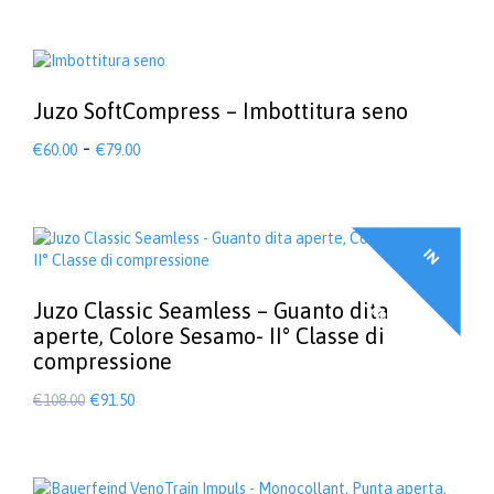
prodotto
ha
più
varianti.
Le
Juzo SoftCompress – Imbottitura seno
opzioni
Fascia
-
possono
€
60.00
€
79.00
di
essere
Questo
scelte
prodotto
prezzo:
nella
ha
da
pagina
più
€60.00
I
N
F
F
E
R
T
A
del
varianti.
a
prodotto
Le
O
!
€79.00
opzioni
Juzo Classic Seamless – Guanto dita
possono
aperte, Colore Sesamo- II° Classe di
essere
compressione
scelte
nella
Il
Il
€
108.00
€
91.50
pagina
prezzo
prezzo
Questo
del
prodotto
originale
attuale
prodotto
ha
era:
è:
più