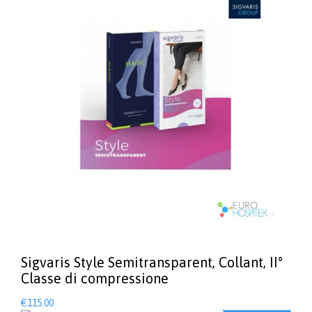
ha
era:
è:
più
€126.00.
€107.00.
varianti.
Le
opzioni
possono
essere
scelte
nella
pagina
del
prodotto
Sigvaris Style Semitransparent, Collant, II°
Classe di compressione
€
115.00