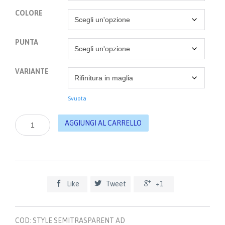
COLORE
PUNTA
VARIANTE
Svuota
Sigvaris
AGGIUNGI AL CARRELLO
Style
Semitrasparent,
Gambaletto,
II°
Classe
di



Like
Tweet
+1
compressione
quantità
COD:
STYLE SEMITRASPARENT AD