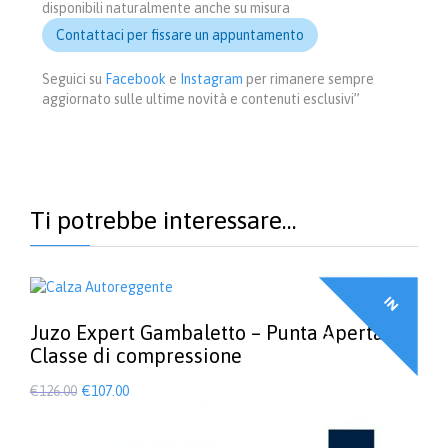
disponibili naturalmente anche su misura
Contattaci per fissare un appuntamento
Seguici su
Facebook
e
Instagram
per rimanere sempre
aggiornato sulle ultime novità e contenuti esclusivi”
Ti potrebbe interessare…
I
N
F
F
E
R
T
A
Juzo Expert Gambaletto – Punta Aperta, II°
O
!
Classe di compressione
Il
Il
€
126.00
€
107.00
prezzo
prezzo
Questo
prodotto
originale
attuale