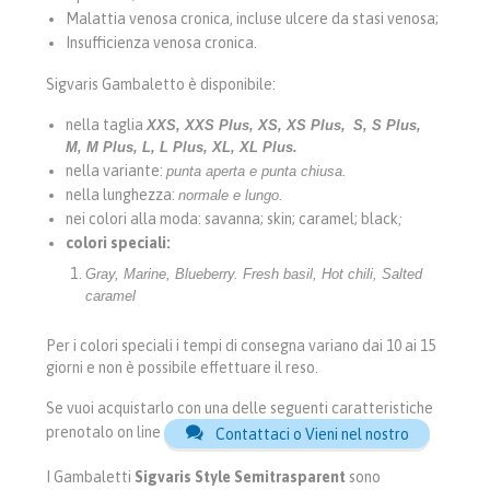
Malattia venosa cronica, incluse ulcere da stasi venosa;
Insufficienza venosa cronica.
Sigvaris Gambaletto è disponibile:
nella taglia
XXS, XXS Plus, XS, XS Plus,
S, S Plus,
M, M Plus, L, L Plus, XL, XL Plus.
nella variante:
punta aperta e punta chiusa.
nella lunghezza:
normale e lungo.
nei colori alla moda: savanna; skin; caramel; black
;
colori speciali
:
Gray, Marine, Blueberry. Fresh basil, Hot chili, Salted
caramel
Per i colori speciali i tempi di consegna variano dai 10 ai 15
giorni e non è possibile effettuare il reso.
Se vuoi acquistarlo con una delle seguenti caratteristiche
prenotalo on line

Contattaci o Vieni nel nostro
I Gambaletti
Sigvaris Style Semitrasparent
sono