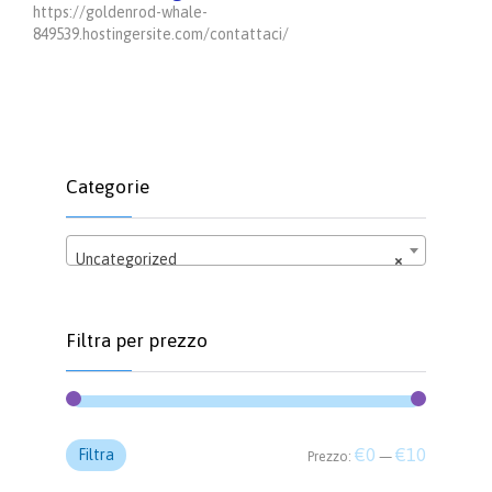
https://goldenrod-whale-
849539.hostingersite.com/contattaci/
Categorie
Uncategorized
×
Filtra per prezzo
Prezzo
Prezzo
€0
€10
Filtra
Prezzo:
—
Min
Max