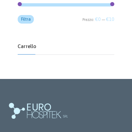
Prezzo
Prezzo
€0
€10
Filtra
Prezzo:
—
Min
Max
Carrello