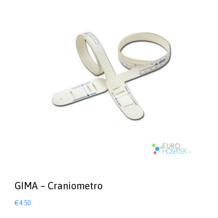
GIMA – Craniometro
€
4.50