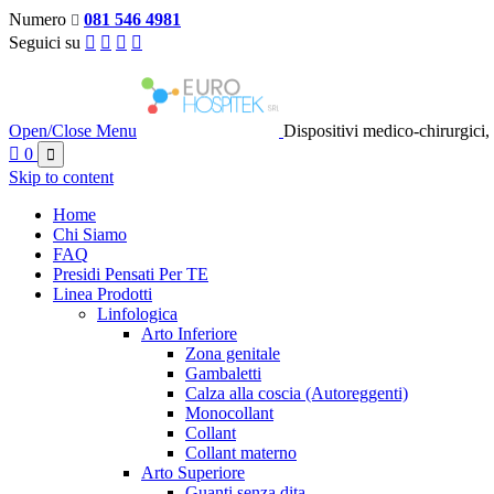
Numero
081 546 4981

Seguici su




Open/Close Menu
Dispositivi medico-chirurgici,

0

Skip to content
Home
Chi Siamo
FAQ
Presidi Pensati Per TE
Linea Prodotti
Linfologica
Arto Inferiore
Zona genitale
Gambaletti
Calza alla coscia (Autoreggenti)
Monocollant
Collant
Collant materno
Arto Superiore
Guanti senza dita