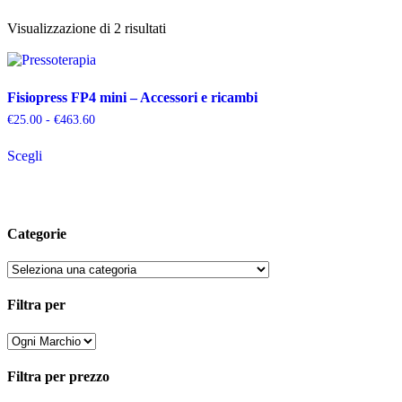
Popolarità
Visualizzazione di 2 risultati
Fisiopress FP4 mini – Accessori e ricambi
Fascia
€
25.00
-
€
463.60
di
Questo
prezzo:
Scegli
prodotto
da
ha
€25.00
più
a
varianti.
€463.60
Le
Categorie
opzioni
possono
essere
scelte
nella
Filtra per
pagina
del
prodotto
Filtra per prezzo