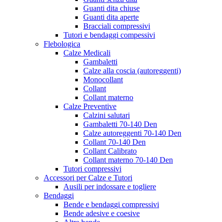
Guanti dita chiuse
Guanti dita aperte
Bracciali compressivi
Tutori e bendaggi compessivi
Flebologica
Calze Medicali
Gambaletti
Calze alla coscia (autoreggenti)
Monocollant
Collant
Collant materno
Calze Preventive
Calzini salutari
Gambaletti 70-140 Den
Calze autoreggenti 70-140 Den
Collant 70-140 Den
Collant Calibrato
Collant materno 70-140 Den
Tutori compressivi
Accessori per Calze e Tutori
Ausili per indossare e togliere
Bendaggi
Bende e bendaggi compressivi
Bende adesive e coesive