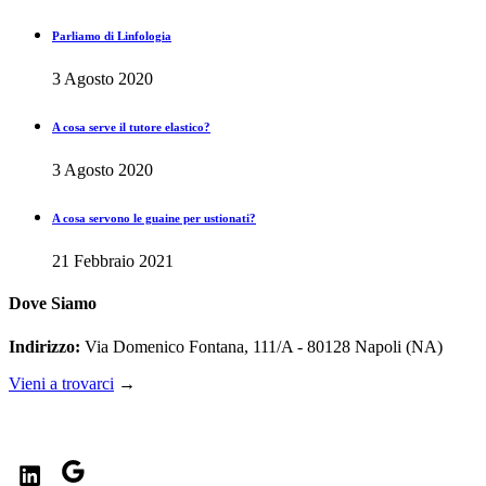
Parliamo di Linfologia
3 Agosto 2020
A cosa serve il tutore elastico?
3 Agosto 2020
A cosa servono le guaine per ustionati?
21 Febbraio 2021
Dove Siamo
Indirizzo:
Via Domenico Fontana, 111/A - 80128 Napoli (NA)
Vieni a trovarci
→
Seguici sui nostri social
LinkedIn
Google