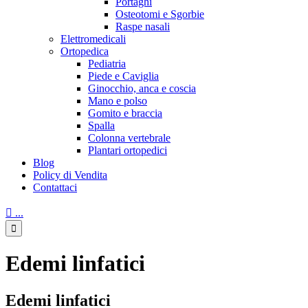
Portaghi
Osteotomi e Sgorbie
Raspe nasali
Elettromedicali
Ortopedica
Pediatria
Piede e Caviglia
Ginocchio, anca e coscia
Mano e polso
Gomito e braccia
Spalla
Colonna vertebrale
Plantari ortopedici
Blog
Policy di Vendita
Contattaci

...

Edemi linfatici
Edemi linfatici