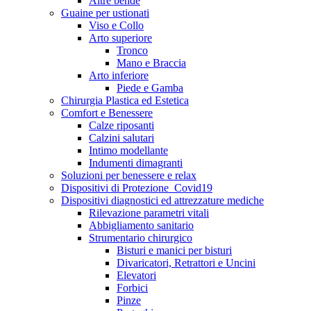
Altre bende
Guaine per ustionati
Viso e Collo
Arto superiore
Tronco
Mano e Braccia
Arto inferiore
Piede e Gamba
Chirurgia Plastica ed Estetica
Comfort e Benessere
Calze riposanti
Calzini salutari
Intimo modellante
Indumenti dimagranti
Soluzioni per benessere e relax
Dispositivi di Protezione_Covid19
Dispositivi diagnostici ed attrezzature mediche
Rilevazione parametri vitali
Abbigliamento sanitario
Strumentario chirurgico
Bisturi e manici per bisturi
Divaricatori, Retrattori e Uncini
Elevatori
Forbici
Pinze