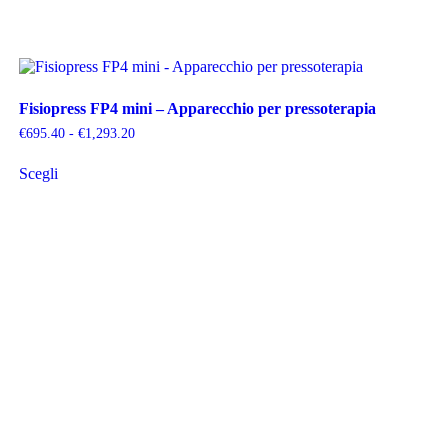
Fisiopress FP4 mini – Apparecchio per pressoterapia
Fascia
€
695.40
-
€
1,293.20
di
Questo
prezzo:
Scegli
prodotto
da
ha
€695.40
più
a
varianti.
€1,293.20
Le
opzioni
possono
essere
scelte
nella
pagina
del
prodotto