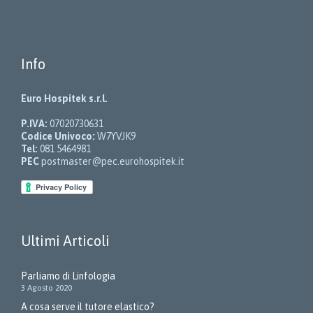
del
prodotto
Info
Euro Hospitek s.r.l.
P.IVA:
07020730631
Codice Univoco:
W7YVJK9
Tel:
081 5464981
PEC
postmaster@pec.eurohospitek.it
Ultimi Articoli
Parliamo di Linfologia
3 Agosto 2020
A cosa serve il tutore elastico?