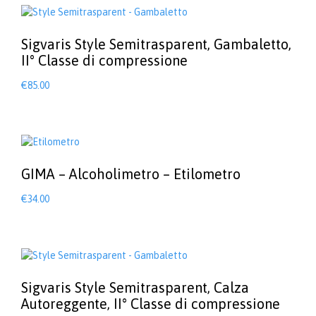
Sigvaris Style Semitrasparent, Gambaletto,
II° Classe di compressione
€
85.00
Questo
prodotto
ha
più
varianti.
Le
GIMA – Alcoholimetro – Etilometro
opzioni
possono
€
34.00
essere
scelte
nella
pagina
del
prodotto
Sigvaris Style Semitrasparent, Calza
Autoreggente, II° Classe di compressione