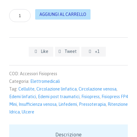
Fisiopress
AGGIUNGI AL CARRELLO
FP4
mini
-
Accessori
e
ricambi
Like
Tweet
+1



quantità
COD:
Accessori Fisiopress
Categoria:
Elettromedicali
Tag:
Cellulite
,
Circolazione linfatica
,
Circolazione venosa
,
Edemi linfatici
,
Edemi post traumatici
,
Fisiopress
,
Fisiopress FP4
Mini
,
Insufficienza venosa
,
Linfedemi
,
Pressoterapia
,
Ritenzione
Idrica
,
Ulcere
Descrizione