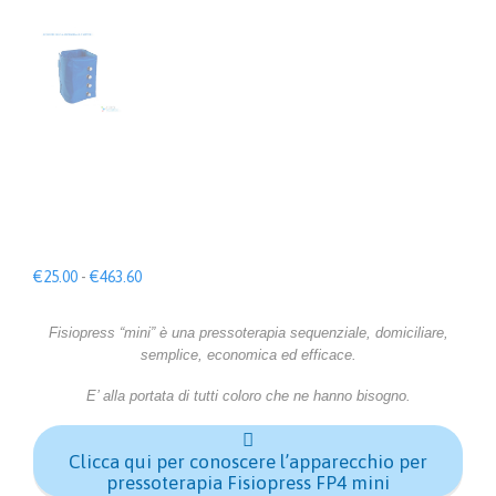
Fascia
€
25.00
-
€
463.60
di
prezzo:
Fisiopress “mini” è una pressoterapia sequenziale, domiciliare,
da
semplice, economica ed efficace.
€25.00
a
E’ alla portata di tutti coloro che ne hanno bisogno.
€463.60

Clicca qui per conoscere l’apparecchio per
pressoterapia Fisiopress FP4 mini