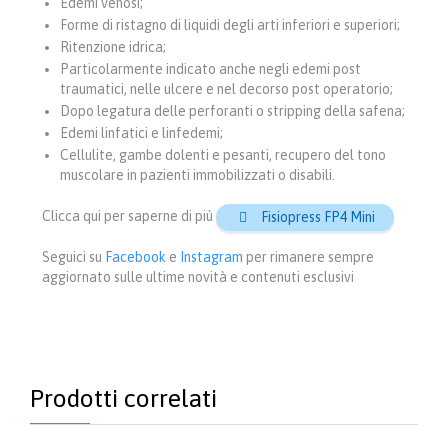
Edemi venosi;
Forme di ristagno di liquidi degli arti inferiori e superiori;
Ritenzione idrica;
Particolarmente indicato anche negli edemi post
traumatici, nelle ulcere e nel decorso post operatorio;
Dopo legatura delle perforanti o stripping della safena;
Edemi linfatici e linfedemi;
Cellulite, gambe dolenti e pesanti, recupero del tono
muscolare in pazienti immobilizzati o disabili.
Clicca qui per saperne di più
Fisiopress FP4 Mini

Seguici su
Facebook
e
Instagram
per rimanere sempre
aggiornato sulle ultime novità e contenuti esclusivi
Prodotti correlati