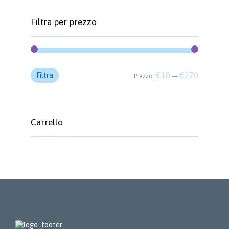
Filtra per prezzo
Prezzo
Prezzo
€10
€270
Filtra
Prezzo:
—
Min
Max
Carrello