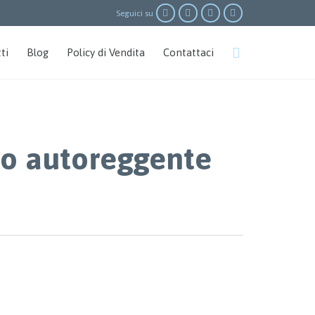




Seguici su
Skip

ti
Blog
Policy di Vendita
Contattaci
to
content
vo autoreggente