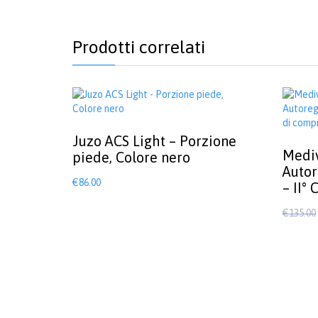
Prodotti correlati
Juzo ACS Light – Porzione
Medi
piede, Colore nero
Autor
€
86.00
– II°
Questo
prodotto
€
135.00
ha
Questo
più
prodott
varianti.
ha
Le
più
opzioni
varianti.
possono
Le
essere
opzioni