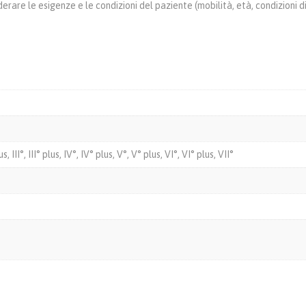
rare le esigenze e le condizioni del paziente (mobilità, età, condizioni di
plus, III°, III° plus, IV°, IV° plus, V°, V° plus, VI°, VI° plus, VII°