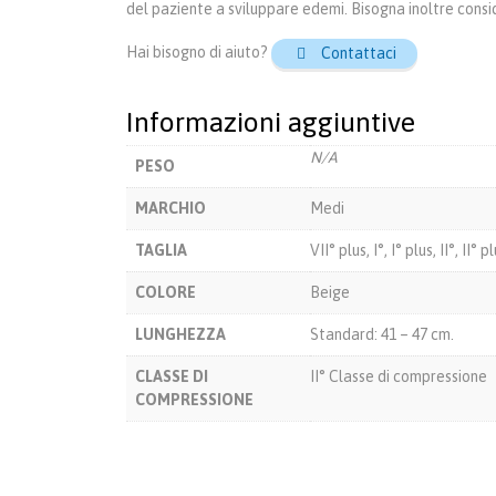
del paziente a sviluppare edemi. Bisogna inoltre conside
Hai bisogno di aiuto?
Contattaci

Informazioni aggiuntive
N/A
PESO
MARCHIO
Medi
TAGLIA
VII° plus, I°, I° plus, II°, II° 
COLORE
Beige
LUNGHEZZA
Standard: 41 – 47 cm.
CLASSE DI
II° Classe di compressione
COMPRESSIONE