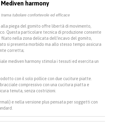
Mediven harmony
 trama tubolare confortevole ed efficace
lla piega del gomito offre libertà di movimento,
ico. Questa particolare tecnica di produzione consente
l filato nella zona delicata dell‘incavo del gomito,
filato si presenta morbido ma allo stesso tempo assicura
te corretta;
ciale mediven harmony stimola i tessuti ed esercita un
odotto con il solo pollice con due cuciture piatte.
al bracciale compressivo con una cucitura piatta e
icura tenuta, senza costrizioni.
ormali) e nella versione plus pensata per soggetti con
andard.