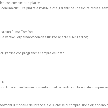
lice con due cuciture piatte;
o con una cucitura piatta e invisibile che garantisce una sicura tenuta, senz
 sistema Clima Comfort;
 due versioni di palmare: con dita lunghe aperte e senza dita;
n asciugatrice con programma sempre delicato.
 1;
uido linfatico nella mano durante il trattamento con bracciale compressi
azioni. Il modello del bracciale e la classe di compressione dipendono d