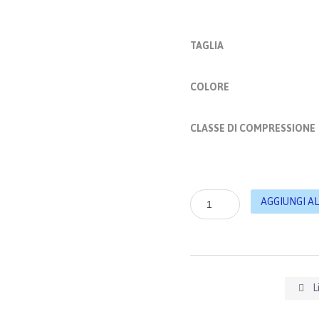
TAGLIA
COLORE
CLASSE DI COMPRESSIONE
Mediven
AGGIUNGI A
Harmony,
Bracciale
compressivo
autoreggente
con
palmare,
L

II°Classe
di