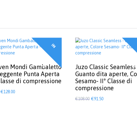
I
N
F
F
E
R
T
A
O
!
ven Mondi Gambaletto
Juzo Classic Seamless
eggente Punta Aperta
Guanto dita aperte, Co
 Classe di compressione
Sesamo- II° Classe di
compressione
Il
Il
€
128.00
prezzo
prezzo
Il
Il
€
108.00
€
91.50
o
originale
attuale
prezzo
prezzo
Questo
era:
è:
prodotto
originale
attuale
ha
€135.00.
€128.00.
era:
è:
più
€108.00.
€91.50.
varianti.
Le