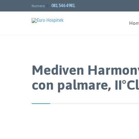
081 546 4981

Numero
Ho
Mediven Harmony,
con palmare, II°C