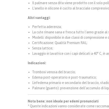
Il palmare senza dita viene prodotto con il solo pol
L‘anello in silicone è cucito al bracciale compressiv
Altri vantaggi:
Perfetta aderenza;
La cute rimane sana e fresca tutto l‘anno grazie al
Modelli: disponibile in due classi di compressione e
Certificazione: Qualità Premium RAL;
Senza lattice;
Lavaggio in lavatrice con i capi delicati a 40° C, i
Indicazioni:
Trombosi venosa del braccio;
Edema post-operatorio e post-traumatico;
Linfedema primario e secondario del braccio, stadio
Palmare (guanto): prevenzione dell’accumulo di liq
Nota bene: non ideale per edemi pronunciati
* Queste indicazioni vanno considerate come raccomand