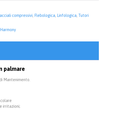
acciali compressivi
,
Flebologica
,
Linfologica
,
Tutori
 Harmony
n palmare
 di Mantenimento.
icolare
 irritazioni;