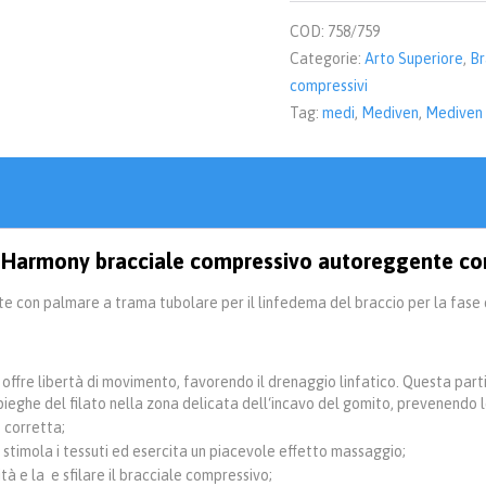
compressione
quantità
COD:
758/759
Categorie:
Arto Superiore
,
Br
compressivi
Tag:
medi
,
Mediven
,
Mediven
Harmony bracciale compressivo autoreggente co
 con palmare a trama tubolare per il linfedema del braccio per la fase
ffre libertà di movimento, favorendo il drenaggio linfatico. Questa part
pieghe del filato nella zona delicata dell‘incavo del gomito, prevenendo le
 corretta;
stimola i tessuti ed esercita un piacevole effetto massaggio;
 e la e sfilare il bracciale compressivo;