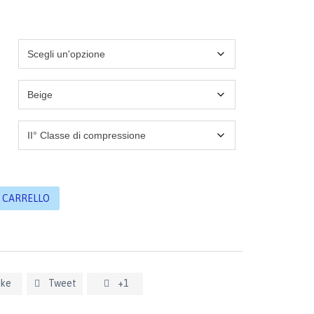
L CARRELLO
ike
Tweet
+1

