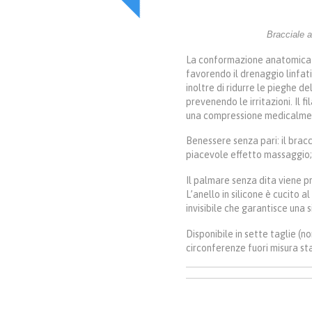
O
!
era:
è:
€118.00.
€112.00.
Bracciale a
La conformazione anatomica a
favorendo il drenaggio linfat
inoltre di ridurre le pieghe de
prevenendo le irritazioni. Il 
una compressione medicalmen
Benessere senza pari: il brac
piacevole effetto massaggio;
Il palmare senza dita viene pr
L’anello in silicone è cucito 
invisibile che garantisce una s
Disponibile in sette taglie (n
circonferenze fuori misura st