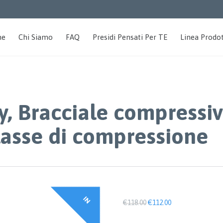
me
Chi Siamo
FAQ
Presidi Pensati Per TE
Linea Prodot
 Bracciale compressi
lasse di compressione
I
N
F
F
E
R
T
A
Il
Il
€
118.00
€
112.00
prezzo
prezzo
originale
attuale