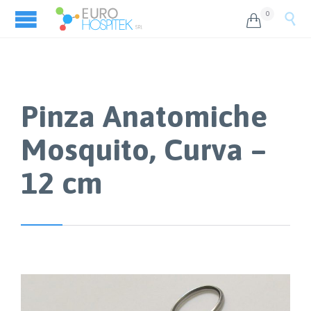
0


Pinza Anatomiche
Mosquito, Curva –
12 cm