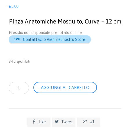
€
5.00
Pinza Anatomiche Mosquito, Curva – 12 cm
Presidio non disponibile prenotalo on line

Contattaci o Vieni nel nostro Store
34 disponibili
Pinza
AGGIUNGI AL CARRELLO
Anatomiche
Mosquito,
Curva
-
12
cm



Like
Tweet
+1
quantità