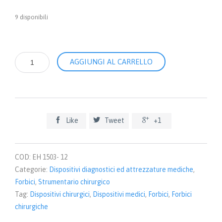
9 disponibili
Forbici
AGGIUNGI AL CARRELLO
per
plastica
rette
-
12
cm



Like
Tweet
+1
quantità
COD:
EH 1503- 12
Categorie:
Dispositivi diagnostici ed attrezzature mediche
,
Forbici
,
Strumentario chirurgico
Tag:
Dispositivi chirurgici
,
Dispositivi medici
,
Forbici
,
Forbici
chirurgiche