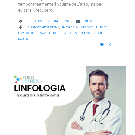
temporaneamente il volume dell’arto, ma per
evitare il recupero…
CATEGORY

EUROHOSPITEK TEAM EDITOR
NEWS

CATEGORY

ELASTOCOMPRESSIONE
,
LINFOLOGIA
,
LINFONODI
,
TUTORE
ELASTOCOMPRESSIVO
,
TUTORE ELASTOCONTENITIVO
,
TUTORI
ELASTICI
LOVE

0
IT