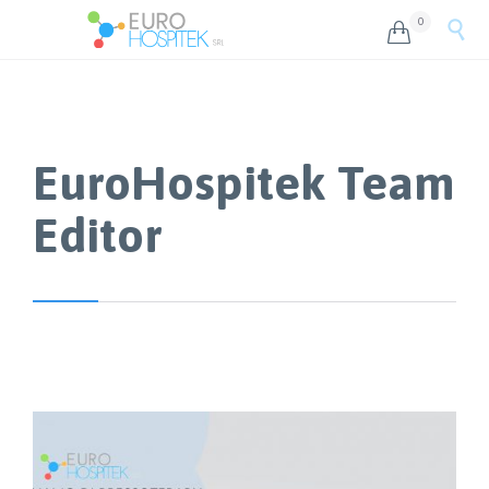
0


EuroHospitek Team
Editor