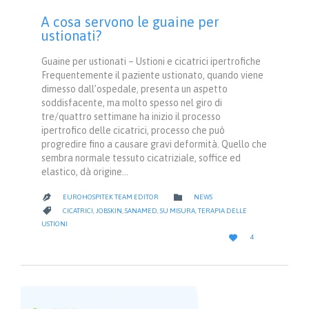
A cosa servono le guaine per
ustionati?
Guaine per ustionati – Ustioni e cicatrici ipertrofiche
Frequentemente il paziente ustionato, quando viene
dimesso dall’ospedale, presenta un aspetto
soddisfacente, ma molto spesso nel giro di
tre/quattro settimane ha inizio il processo
ipertrofico delle cicatrici, processo che può
progredire fino a causare gravi deformità. Quello che
sembra normale tessuto cicatriziale, soffice ed
elastico, dà origine…
CATEGORY

EUROHOSPITEK TEAM EDITOR
NEWS

CATEGORY

CICATRICI
,
JOBSKIN
,
SANAMED
,
SU MISURA
,
TERAPIA DELLE
USTIONI
LOVE

4
IT