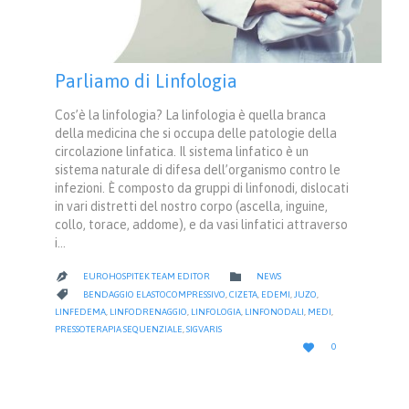
Parliamo di Linfologia
Cos’è la linfologia? La linfologia è quella branca
della medicina che si occupa delle patologie della
circolazione linfatica. Il sistema linfatico è un
sistema naturale di difesa dell’organismo contro le
infezioni. È composto da gruppi di linfonodi, dislocati
in vari distretti del nostro corpo (ascella, inguine,
collo, torace, addome), e da vasi linfatici attraverso
i…
CATEGORY

EUROHOSPITEK TEAM EDITOR
NEWS

CATEGORY

BENDAGGIO ELASTOCOMPRESSIVO
,
CIZETA
,
EDEMI
,
JUZO
,
LINFEDEMA
,
LINFODRENAGGIO
,
LINFOLOGIA
,
LINFONODALI
,
MEDI
,
PRESSOTERAPIA SEQUENZIALE
,
SIGVARIS
LOVE

0
IT