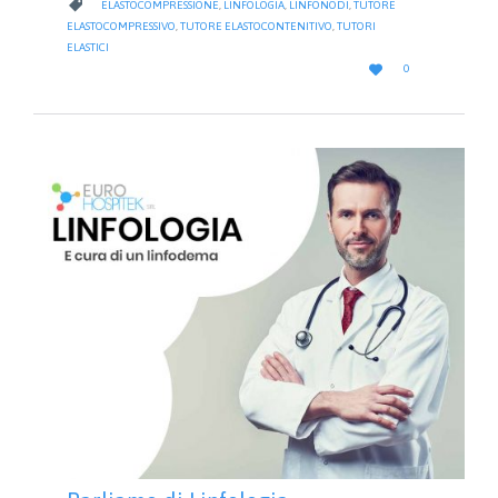
CATEGORY

ELASTOCOMPRESSIONE
,
LINFOLOGIA
,
LINFONODI
,
TUTORE
ELASTOCOMPRESSIVO
,
TUTORE ELASTOCONTENITIVO
,
TUTORI
ELASTICI
LOVE

0
IT