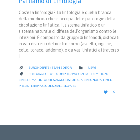
Parliamo di Linfologia
Cos’è la linfologia? La linfologia è quella branca
della medicina che si occupa delle patologie della
circolazione linfatica. Il sistema linfatico è un
sistema naturale di difesa dell’organismo contro le
infezioni. È composto da gruppi di linfonodi, dislocati
in vari distretti del nostro corpo (ascella, inguine,
collo, torace, addome), e da vasi linfatici attraverso
i…
CATEGORY

EUROHOSPITEK TEAM EDITOR
NEWS

CATEGORY

BENDAGGIO ELASTOCOMPRESSIVO
,
CIZETA
,
EDEMI
,
JUZO
,
LINFEDEMA
,
LINFODRENAGGIO
,
LINFOLOGIA
,
LINFONODALI
,
MEDI
,
PRESSOTERAPIA SEQUENZIALE
,
SIGVARIS
LOVE

0
IT