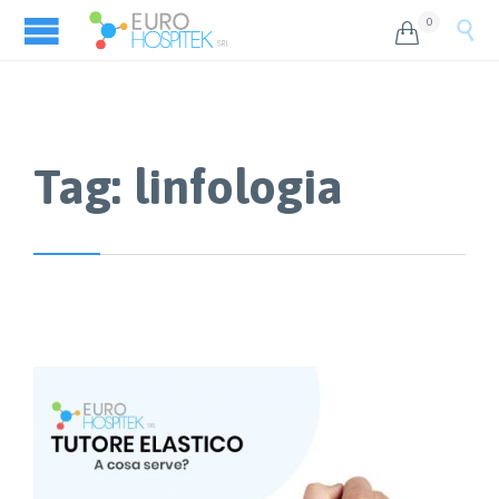
0


Tag:
linfologia